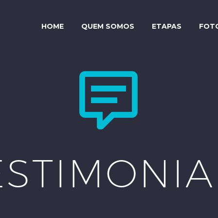
HOME
QUEM SOMOS
ETAPAS
FOT


ESTIMONIA