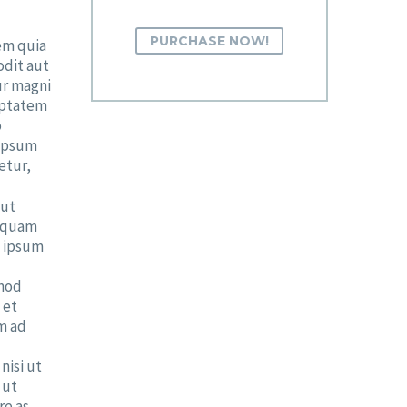
PURCHASE NOW!
em quia
odit aut
ur magni
uptatem
o
 ipsum
etur,
 ut
liquam
m ipsum
smod
 et
m ad
nisi ut
 ut
e as.