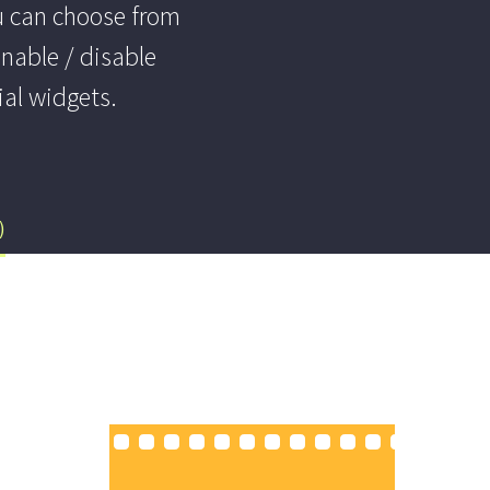
u can choose from
enable / disable
ial widgets.
)