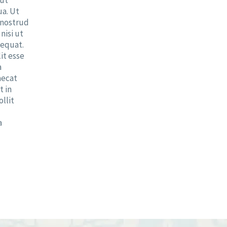
 ut
ua. Ut
 nostrud
nisi ut
sequat.
it esse
a
aecat
t in
llit
a