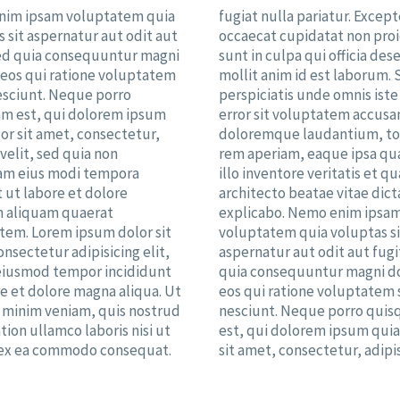
im ipsam voluptatem quia
fugiat nulla pariatur. Except
 sit aspernatur aut odit aut
occaecat cupidatat non pro
sed quia consequuntur magni
sunt in culpa qui officia des
 eos qui ratione voluptatem
mollit anim id est laborum. 
esciunt. Neque porro
perspiciatis unde omnis iste
m est, qui dolorem ipsum
error sit voluptatem accus
or sit amet, consectetur,
doloremque laudantium, t
 velit, sed quia non
rem aperiam, eaque ipsa qu
m eius modi tempora
illo inventore veritatis et qu
 ut labore et dolore
architecto beatae vitae dict
 aliquam quaerat
explicabo. Nemo enim ipsa
tem. Lorem ipsum dolor sit
voluptatem quia voluptas si
nsectetur adipisicing elit,
aspernatur aut odit aut fugi
eiusmod tempor incididunt
quia consequuntur magni d
e et dolore magna aliqua. Ut
eos qui ratione voluptatem 
 minim veniam, quis nostrud
nesciunt. Neque porro qui
tion ullamco laboris nisi ut
est, qui dolorem ipsum quia
 ex ea commodo consequat.
sit amet, consectetur, adipis