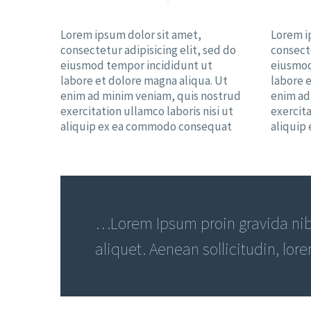
Lorem ipsum dolor sit amet,
Lorem i
consectetur adipisicing elit, sed do
consecte
eiusmod tempor incididunt ut
eiusmod
labore et dolore magna aliqua. Ut
labore 
enim ad minim veniam, quis nostrud
enim ad
exercitation ullamco laboris nisi ut
exercita
aliquip ex ea commodo consequat
aliquip
…Lorem Ipsum proin gravida nibh
aliquet. Aenean sollicitudin, lor