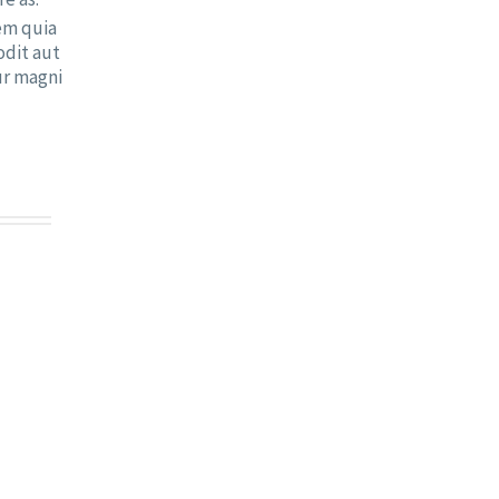
em quia
odit aut
ur magni