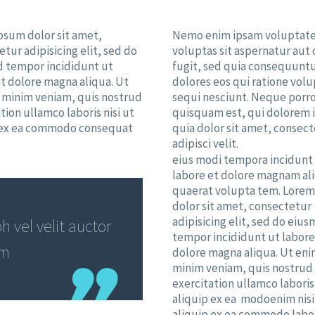
psum dolor sit amet,
Nemo enim ipsam voluptat
tur adipisicing elit, sed do
voluptas sit aspernatur aut 
 tempor incididunt ut
fugit, sed quia consequunt
et dolore magna aliqua. Ut
dolores eos qui ratione vol
 minim veniam, quis nostrud
sequi nesciunt. Neque porr
tion ullamco laboris nisi ut
quisquam est, qui dolorem
 ex ea commodo consequat
quia dolor sit amet, consect
adipisci velit.
eius modi tempora incidunt
labore et dolore magnam a
quaerat volupta tem. Lore
dolor sit amet, consectetur
adipisicing elit, sed do eiu
 vel velit auctor
tempor incididunt ut labore
em
dolore magna aliqua. Ut eni
minim veniam, quis nostrud
exercitation ullamco laboris 
aliquip ex ea modoenim nisi
aliquip ex ea commodo labor