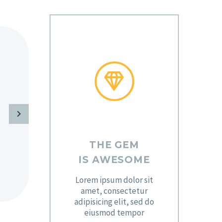
MARCUS FIELDS


Marketing Manager
Lorem ipsum dolor s
sed do eiusmod tem
magna aliqua. Ut 
THE GEM
exercitation ullam
IS AWESOME
Lorem ipsum dolor sit
amet, consectetur
adipisicing elit, sed do
eiusmod tempor