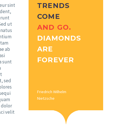
TRENDS
eur sint
ident,
COME
erunt
Sed ut
AND GO.
 natus
antium
DIAMONDS
otam
ARE
ae ab
asi
FOREVER
a sunt
m
t
t, sed
olores
Friedrich Wilhelm
sequi
Nietzsche
squam
 dolor
ci velit