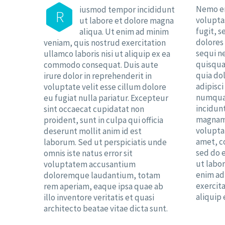
Nemo en
iusmod tempor incididunt
R
voluptas
ut labore et dolore magna
fugit, 
aliqua. Ut enim ad minim
dolores
veniam, quis nostrud exercitation
sequi n
ullamco laboris nisi ut aliquip ex ea
quisqua
commodo consequat. Duis aute
quia dol
irure dolor in reprehenderit in
adipisci
voluptate velit esse cillum dolore
numqua
eu fugiat nulla pariatur. Excepteur
incidunt
sint occaecat cupidatat non
magnam
proident, sunt in culpa qui officia
volupta
deserunt mollit anim id est
amet, co
laborum. Sed ut perspiciatis unde
sed do 
omnis iste natus error sit
ut labor
voluptatem accusantium
enim ad
doloremque laudantium, totam
exercita
rem aperiam, eaque ipsa quae ab
aliquip
illo inventore veritatis et quasi
architecto beatae vitae dicta sunt.