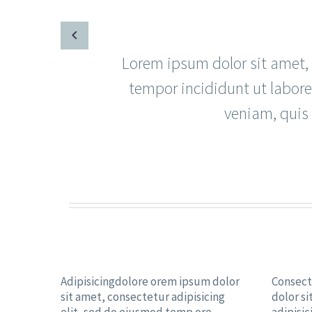
Lorem ipsum dolor sit amet, 
tempor incididunt ut labor
veniam, quis 
Adipisicingdolore orem ipsum dolor
Consect
sit amet, consectetur adipisicing
dolor s