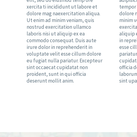
elit, sed do eiusmod temp ore
adipisic
xercita ti incididunt ut labore et
tempor 
dolore mag naexercitation aliqua.
dolore 
Ut enim ad minim veniam, quis
minim v
nostrud exercitation ullamco
exercita
laboris nisi ut aliquip ex ea
aliquip
commodo consequat. Duis aute
in repre
irure dolor in reprehenderit in
esse cil
voluptate velit esse cillum dolore
pariatur
eu fugiat nulla pariatur. Excepteur
cupidata
sint occaecat cupidatat non
officia 
proident, sunt in qui officia
laborum
deserunt mollit anim.
sint upa