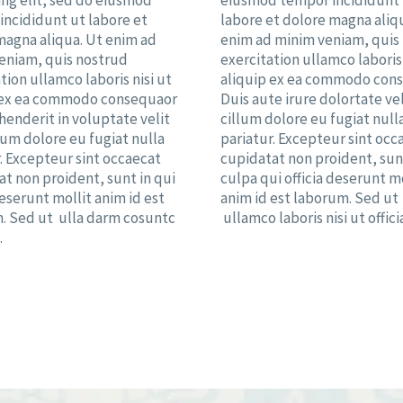
ing elit, sed do eiusmod
eiusmod tempor incididunt
incididunt ut labore et
labore et dolore magna aliq
magna aliqua. Ut enim ad
enim ad minim veniam, quis
eniam, quis nostrud
exercitation ullamco laboris 
tion ullamco laboris nisi ut
aliquip ex ea commodo con
 ex ea commodo consequaor
Duis aute irure dolortate vel
henderit in voluptate velit
cillum dolore eu fugiat null
lum dolore eu fugiat nulla
pariatur. Excepteur sint occ
. Excepteur sint occaecat
cupidatat non proident, sun
t non proident, sunt in qui
culpa qui officia deserunt mo
deserunt mollit anim id est
anim id est laborum. Sed ut
. Sed ut ulla darm cosuntc
ullamco laboris nisi ut offici
.