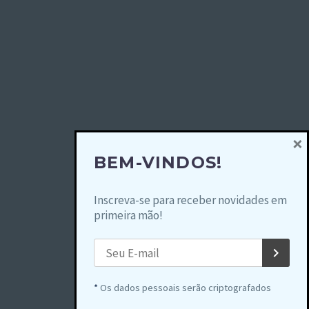
×
BEM-VINDOS!
Inscreva-se para receber novidades em
primeira mão!
*
Os dados pessoais serão criptografados
2025 © Copyrights Circuito Light Rio Antigo