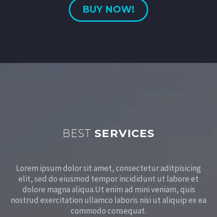
BUY NOW!
BEST
SERVICES
Lorem ipsum dolor sit amet, consectetur aditpisicing
elit, sed do eiusmod tempor incididunt ut labore et
dolore magna aliqua.
Ut enim ad mini veniam, quis
nostrud exercitation ullamco laboris nisi ut aliquip ex ea
commodo consequat.