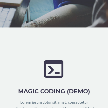


MAGIC CODING (DEMO)
Lorem ipsum dolor sit amet, consectetur