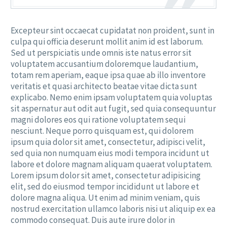
Excepteur sint occaecat cupidatat non proident, sunt in
culpa qui officia deserunt mollit anim id est laborum.
Sed ut perspiciatis unde omnis iste natus error sit
voluptatem accusantium doloremque laudantium,
totam rem aperiam, eaque ipsa quae ab illo inventore
veritatis et quasi architecto beatae vitae dicta sunt
explicabo. Nemo enim ipsam voluptatem quia voluptas
sit aspernatur aut odit aut fugit, sed quia consequuntur
magni dolores eos qui ratione voluptatem sequi
nesciunt. Neque porro quisquam est, qui dolorem
ipsum quia dolor sit amet, consectetur, adipisci velit,
sed quia non numquam eius modi tempora incidunt ut
labore et dolore magnam aliquam quaerat voluptatem.
Lorem ipsum dolor sit amet, consectetur adipisicing
elit, sed do eiusmod tempor incididunt ut labore et
dolore magna aliqua. Ut enim ad minim veniam, quis
nostrud exercitation ullamco laboris nisi ut aliquip ex ea
commodo consequat. Duis aute irure dolor in