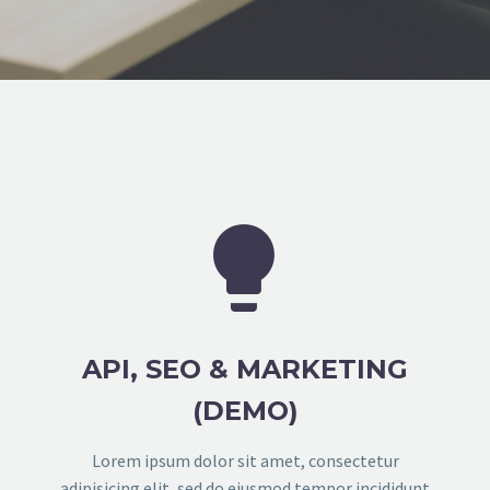


API, SEO & MARKETING
(DEMO)
Lorem ipsum dolor sit amet, consectetur
adipisicing elit, sed do eiusmod tempor incididunt