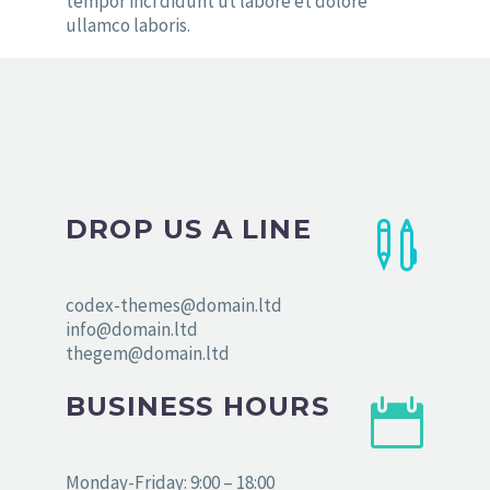
tempor inci didunt ut labore et dolore
ullamco laboris.
DROP US A LINE


codex-themes@domain.ltd
info@domain.ltd
thegem@domain.ltd
BUSINESS HOURS


Monday-Friday: 9:00 – 18:00