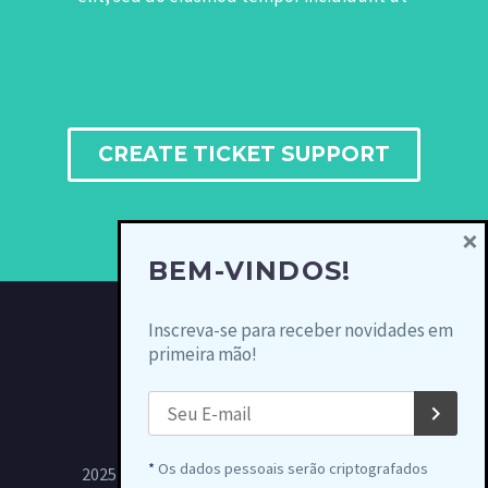
CREATE TICKET SUPPORT
×
BEM-VINDOS!
Inscreva-se para receber novidades em
primeira mão!
*
Os dados pessoais serão criptografados
2025 © Copyrights Circuito Light Rio Antigo