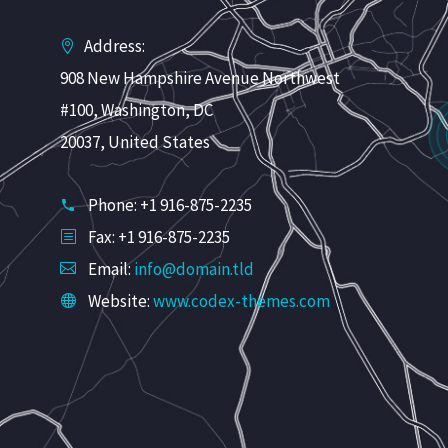
Address:
908 New Hampshire Avenue Northwest
#100, Washington, DC
20037, United States
Phone: +1 916-875-2235
Fax: +1 916-875-2235
Email:
info@domain.tld
Website:
www.codex-themes.com