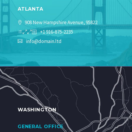
ATLANTA
908 New Hampshire Avenue, 95822
+1 916-875-2235
info@domain.ltd
WASHINGTON
GENERAL OFFICE