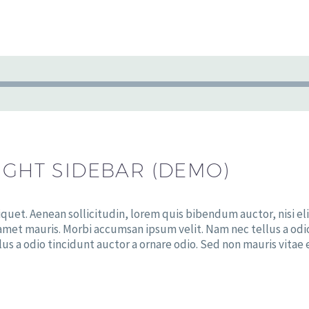
Tocador
de
áudio
IGHT SIDEBAR (DEMO)
iquet. Aenean sollicitudin, lorem quis bibendum auctor, nisi eli
 amet mauris. Morbi accumsan ipsum velit. Nam nec tellus a odi
lus a odio tincidunt auctor a ornare odio. Sed non mauris vitae 