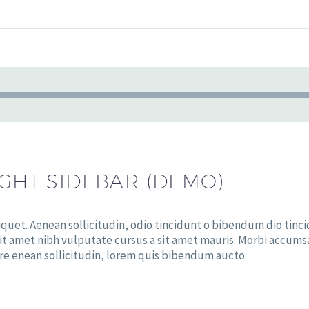
Tocador
de
áudio
IGHT SIDEBAR (DEMO)
liquet. Aenean sollicitudin, odio tincidunt o bibendum dio tinc
 sit amet nibh vulputate cursus a sit amet mauris. Morbi accums
lore enean sollicitudin, lorem quis bibendum aucto.