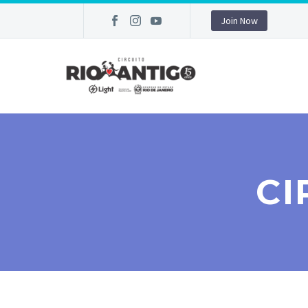
Join Now
CI