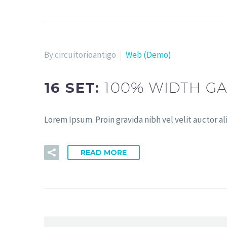
By circuitorioantigo
Web (Demo)
16 SET:
100% WIDTH GA
Lorem Ipsum. Proin gravida nibh vel velit auctor al
READ MORE