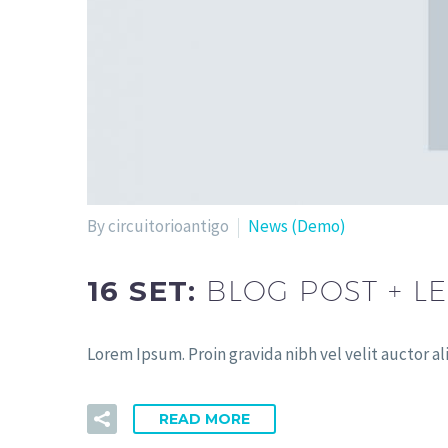
By circuitorioantigo
News (Demo)
16 SET:
BLOG POST + L
Lorem Ipsum. Proin gravida nibh vel velit auctor al
READ MORE