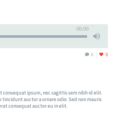
00:00
0
0
t consequat ipsum, nec sagittis sem nibh id elit.
o tincidunt auctor a ornare odio. Sed non mauris
erat consequat auctor eu in elit.