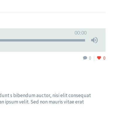
00:00
0
0
idunt s bibendum auctor, nisi elit consequat
an ipsum velit. Sed non mauris vitae erat