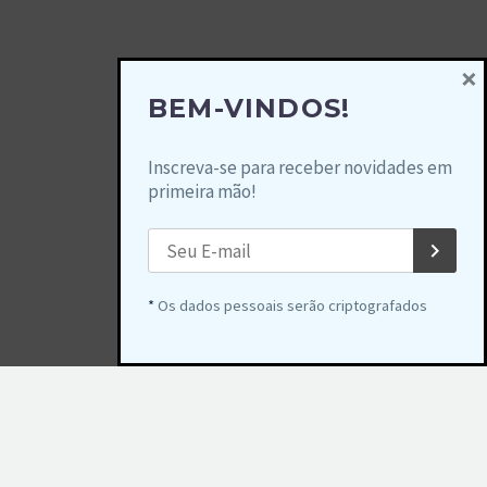
×
BEM-VINDOS!
Inscreva-se para receber novidades em
primeira mão!
*
Os dados pessoais serão criptografados
2025 © Copyrights Circuito Light Rio Antigo