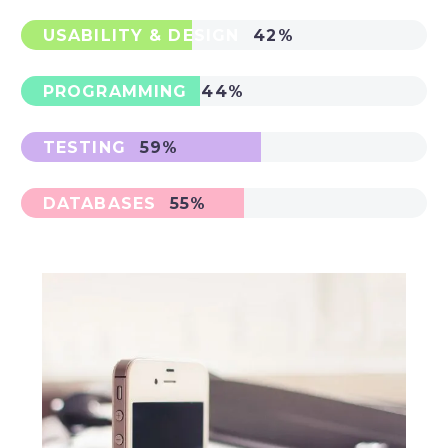
USABILITY & DESIGN
42%
PROGRAMMING
44%
TESTING
59%
DATABASES
55%