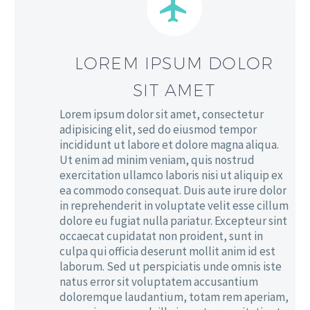


LOREM IPSUM DOLOR
SIT AMET
Lorem ipsum dolor sit amet, consectetur
adipisicing elit, sed do eiusmod tempor
incididunt ut labore et dolore magna aliqua.
Ut enim ad minim veniam, quis nostrud
exercitation ullamco laboris nisi ut aliquip ex
ea commodo consequat. Duis aute irure dolor
in reprehenderit in voluptate velit esse cillum
dolore eu fugiat nulla pariatur. Excepteur sint
occaecat cupidatat non proident, sunt in
culpa qui officia deserunt mollit anim id est
laborum. Sed ut perspiciatis unde omnis iste
natus error sit voluptatem accusantium
doloremque laudantium, totam rem aperiam,