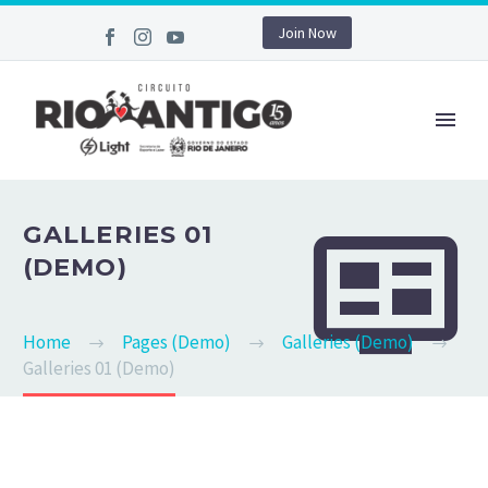
Join Now


GALLERIES 01
(DEMO)
Home
Pages (Demo)
Galleries (Demo)
Galleries 01 (Demo)