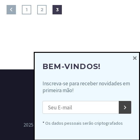
1
2
3
×
BEM-VINDOS!
Inscreva-se para receber novidades em
primeira mão!
*
Os dados pessoais serão criptografados
2025 © Copyrights Circuito Light Rio Antigo