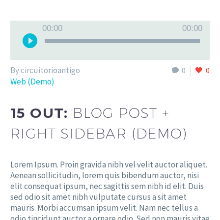
Tocador
00:00
00:00
de
áudio
By circuitorioantigo
0
0
Web (Demo)
15 OUT:
BLOG POST +
RIGHT SIDEBAR (DEMO)
Lorem Ipsum. Proin gravida nibh vel velit auctor aliquet.
Aenean sollicitudin, lorem quis bibendum auctor, nisi
elit consequat ipsum, nec sagittis sem nibh id elit. Duis
sed odio sit amet nibh vulputate cursus a sit amet
mauris. Morbi accumsan ipsum velit. Nam nec tellus a
odio tincidunt auctor a ornare odio. Sed non mauris vitae