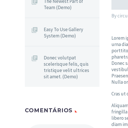
The Newest Part of
Team (Demo)
By circu
Easy To Use Gallery
System (Demo)
Lorem ip
urna di
porttit
pharetra
Donec volutpat
Donec sa
scelerisque felis, quis
vestibu
tristique velit ultrices
Praesent
sit amet. (Demo)
Nulla o
Cras ut 
Aliquam 
COMENTÁRIOS
fringill
libero s
diam im