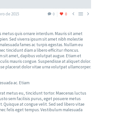



ro de 2015
0
0
us metus quis ornare interdum. Mauris sit amet
pien. Sed viverra ipsum sit amet nibh molestie
 malesuada fames ac turpis egestas. Nullam eu
nec tincidunt diam a libero efficitur rhoncus.
rem sit amet, dapibus volutpat augue. Etiam et
lis mauris congue. Suspendisse at aliquet dolor.
isse placerat dolor vitae urna volutpat ullamcorper.
lesuada ac. Etiam
erat metus eu, tincidunt tortor. Maecenas luctus
 justo sem facilisis purus, eget posuere metus
t. Quisque at congue velit. Sed sed libero vitae
 nec felis eget tempus. Vestibulum malesuada