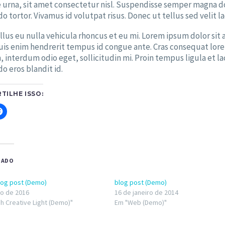
 urna, sit amet consectetur nisl. Suspendisse semper magna dol
tortor. Vivamus id volutpat risus. Donec ut tellus sed velit l
ellus eu nulla vehicula rhoncus et eu mi. Lorem ipsum dolor sit
is enim hendrerit tempus id congue ante. Cras consequat lorem
 interdum odio eget, sollicitudin mi. Proin tempus ligula et lac
 eros blandit id.
TILHE ISSO:
e
Clique
para
rtilhar
compartilhar
no
er(abre
Facebook(abre
em
nova
a)
janela)
NADO
log post (Demo)
blog post (Demo)
o de 2016
16 de janeiro de 2014
h Creative Light (Demo)"
Em "Web (Demo)"