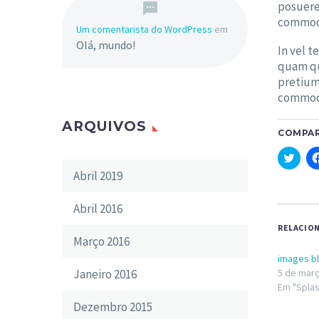
posuere
commodo 
Um comentarista do WordPress
em
Olá, mundo!
In vel t
quam qu
pretium,
commodo
ARQUIVOS
COMPAR
Cliqu
para
Abril 2019
compa
no
Twitt
em
Abril 2016
nova
janel
RELACIO
Março 2016
images b
Janeiro 2016
5 de març
Em "Splas
Dezembro 2015