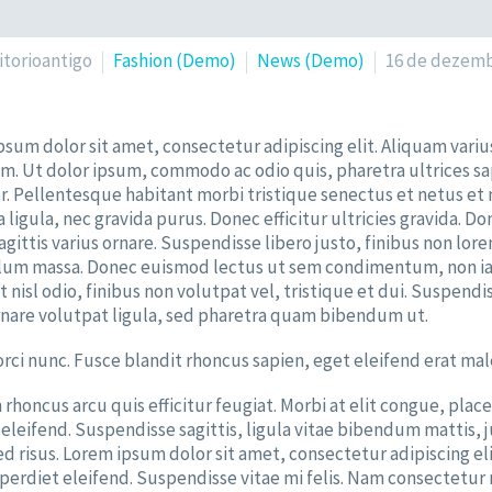
itorioantigo
Fashion (Demo)
News (Demo)
16 de dezemb
sum dolor sit amet, consectetur adipiscing elit. Aliquam vari
am. Ut dolor ipsum, commodo ac odio quis, pharetra ultrices sa
or. Pellentesque habitant morbi tristique senectus et netus et
 ligula, nec gravida purus. Donec efficitur ultricies gravida. Do
gittis varius ornare. Suspendisse libero justo, finibus non lo
lum massa. Donec euismod lectus ut sem condimentum, non iacu
 nisl odio, finibus non volutpat vel, tristique et dui. Suspend
rnare volutpat ligula, sed pharetra quam bibendum ut.
orci nunc. Fusce blandit rhoncus sapien, eget eleifend erat ma
rhoncus arcu quis efficitur feugiat. Morbi at elit congue, plac
a eleifend. Suspendisse sagittis, ligula vitae bibendum mattis,
ed risus. Lorem ipsum dolor sit amet, consectetur adipiscing eli
perdiet eleifend. Suspendisse vitae mi felis. Nam consectetur