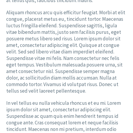
at tellus quis, faucibus tincidunt mauris.
Aliquam rhoncus arcu quis efficitur feugiat. Morbi at elit
congue, placerat metus eu, tincidunt tortor. Maecenas
luctus fringilla eleifend. Suspendisse sagittis, ligula
vitae bibendum mattis, justo sem facilisis purus, eget
posuere metus libero sed risus. Lorem ipsum dolor sit
amet, consectetur adipiscing elit. Quisque at congue
velit. Sed sed libero vitae diam imperdiet eleifend.
Suspendisse vitae mi felis. Nam consectetur nec felis
eget tempus. Vestibulum malesuada posuere urna, sit
amet consectetur nisl. Suspendisse semper magna
dolor, ac sollicitudin diam mollis accumsan. Nulla at
commodo tortor. Vivamus id volutpat risus. Donec ut
tellus sed velit laoreet pellentesque.
In vel tellus eu nulla vehicula rhoncus et eu mi. Lorem
ipsum dolor sit amet, consectetur adipiscing elit.
Suspendisse ac quam quis enim hendrerit tempus id
congue ante. Cras consequat lorem et neque facilisis
tincidunt. Maecenas non mi pretium, interdum odio