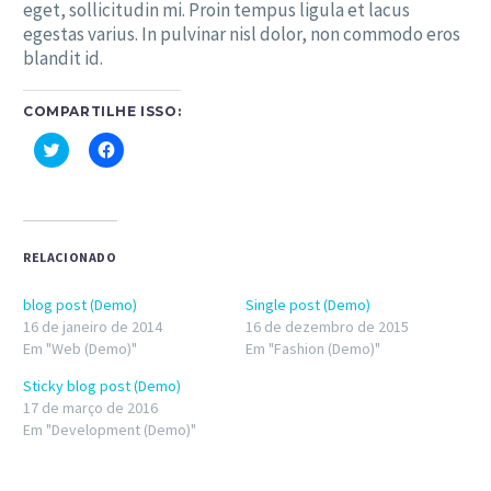
eget, sollicitudin mi. Proin tempus ligula et lacus
egestas varius. In pulvinar nisl dolor, non commodo eros
blandit id.
COMPARTILHE ISSO:
Clique
Clique
para
para
compartilhar
compartilhar
no
no
Twitter(abre
Facebook(abre
em
em
nova
nova
janela)
janela)
RELACIONADO
blog post (Demo)
Single post (Demo)
16 de janeiro de 2014
16 de dezembro de 2015
Em "Web (Demo)"
Em "Fashion (Demo)"
Sticky blog post (Demo)
17 de março de 2016
Em "Development (Demo)"