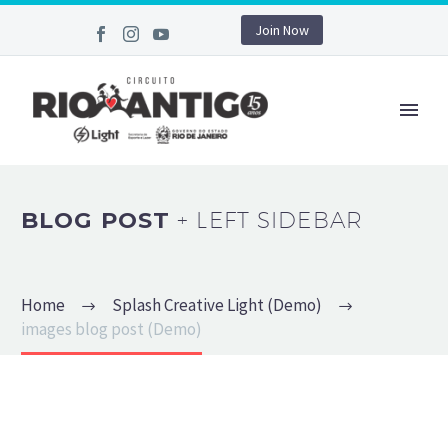
Join Now
BLOG POST
+ LEFT SIDEBAR
Home
Splash Creative Light (Demo)
images blog post (Demo)