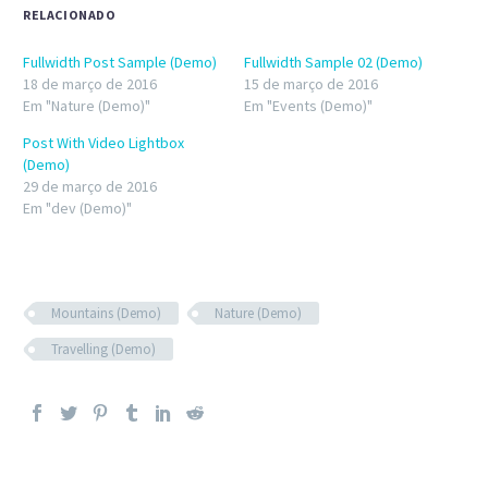
janela)
janela)
RELACIONADO
Fullwidth Post Sample (Demo)
Fullwidth Sample 02 (Demo)
18 de março de 2016
15 de março de 2016
Em "Nature (Demo)"
Em "Events (Demo)"
Post With Video Lightbox
(Demo)
29 de março de 2016
Em "dev (Demo)"
Mountains (Demo)
Nature (Demo)
Travelling (Demo)