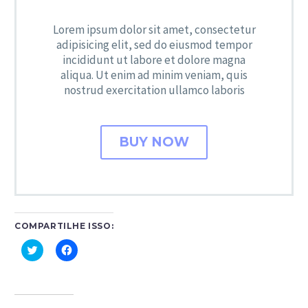
Lorem ipsum dolor sit amet, consectetur
adipisicing elit, sed do eiusmod tempor
incididunt ut labore et dolore magna
aliqua. Ut enim ad minim veniam, quis
nostrud exercitation ullamco laboris
BUY NOW
COMPARTILHE ISSO:
Clique
Clique
para
para
compartilhar
compartilhar
no
no
Twitter(abre
Facebook(abre
em
em
nova
nova