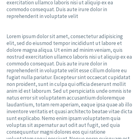
exercitation ullamco laboris nisi ut aliquip ex ea
commodo consequat. Duis aute irure dolor in
reprehenderit in voluptate velit
Lorem ipsum dolor sit amet, consectetur adipisicing
elit, sed do eiusmod tempor incididunt ut labore et
dolore magna aliqua. Ut enim ad minim veniam, quis
nostrud exercitation ullamco laboris nisi ut aliquip ex ea
commodo consequat. Duis aute irure dolor in
reprehenderit in voluptate velit esse cillum dolore eu
fugiat nulla pariatur. Excepteur sint occaecat cupidatat
non proident, sunt in culpa qui officia deserunt mollit
anim id est laborum. Sed ut perspiciatis unde omnis iste
natus error sit voluptatem accusantium doloremque
laudantium, totam rem aperiam, eaque ipsa quae ab illo
inventore veritatis et quasi architecto beatae vitae dicta
sunt explicabo. Nemo enim ipsam voluptatem quia
voluptas sit aspernatur aut odit aut fugit, sed quia
consequuntur magni dolores eos qui ratione
voluptatem sequi nesciunt. Neque porro quisquam est,