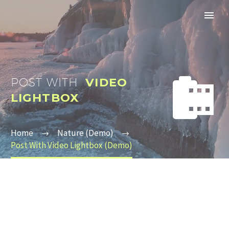


POST WITH
VIDEO
LIGHTBOX
Home
Nature (Demo)
Post With Video Lightbox (Demo)