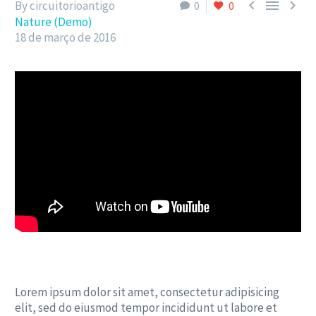



By circuitorioantigo
0
0
Nature (Demo)
18 de março de 2016
Lorem ipsum dolor sit amet, consectetur adipisicing
elit, sed do eiusmod tempor incididunt ut labore et