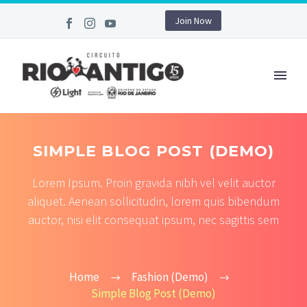
Join Now
SIMPLE BLOG POST (DEMO)
Lorem Ipsum. Proin gravida nibh vel velit auctor
aliquet. Aenean sollicitudin, lorem quis bibendum
auctor, nisi elit consequat ipsum, nec sagittis sem
Home
Fashion (Demo)
Simple Blog Post (Demo)