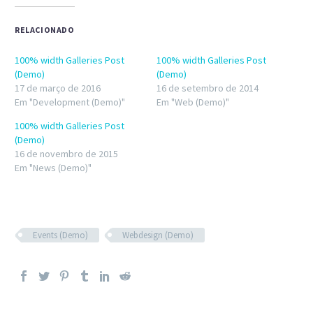
em
em
nova
nova
janela)
janela)
RELACIONADO
100% width Galleries Post
100% width Galleries Post
(Demo)
(Demo)
17 de março de 2016
16 de setembro de 2014
Em "Development (Demo)"
Em "Web (Demo)"
100% width Galleries Post
(Demo)
16 de novembro de 2015
Em "News (Demo)"
Events (Demo)
Webdesign (Demo)