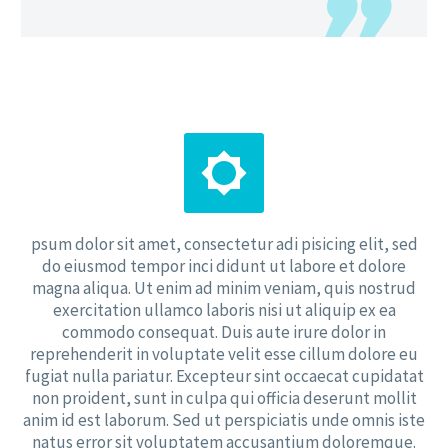


psum dolor sit amet, consectetur adi pisicing elit, sed
do eiusmod tempor inci didunt ut labore et dolore
magna aliqua. Ut enim ad minim veniam, quis nostrud
exercitation ullamco laboris nisi ut aliquip ex ea
commodo consequat. Duis aute irure dolor in
reprehenderit in voluptate velit esse cillum dolore eu
fugiat nulla pariatur. Excepteur sint occaecat cupidatat
non proident, sunt in culpa qui officia deserunt mollit
anim id est laborum. Sed ut perspiciatis unde omnis iste
natus error sit voluptatem accusantium doloremque.