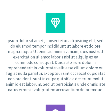


psum dolor sit amet, consectetur adi pisicing elit, sed
do eiusmod tempor inci didunt ut labore et dolore
magna aliqua. Ut enim ad minim veniam, quis nostrud
exercitation ullamco laboris nisi ut aliquip ex ea
commodo consequat. Duis aute irure dolor in
reprehenderit in voluptate velit esse cillum dolore eu
fugiat nulla pariatur. Excepteur sint occaecat cupidatat
non proident, sunt in culpa qui officia deserunt mollit
anim id est laborum. Sed ut perspiciatis unde omnis iste
natus error sit voluptatem accusantium doloremque.