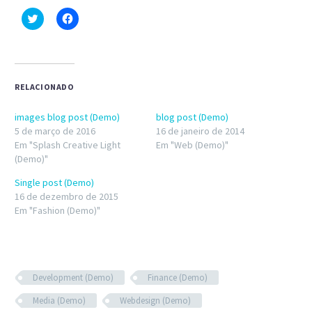
Clique
Clique
para
para
compartilhar
compartilhar
no
no
Twitter(abre
Facebook(abre
em
em
nova
nova
janela)
janela)
RELACIONADO
images blog post (Demo)
blog post (Demo)
5 de março de 2016
16 de janeiro de 2014
Em "Splash Creative Light
Em "Web (Demo)"
(Demo)"
Single post (Demo)
16 de dezembro de 2015
Em "Fashion (Demo)"
Development (Demo)
Finance (Demo)
Media (Demo)
Webdesign (Demo)