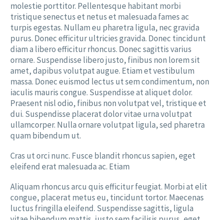
molestie porttitor. Pellentesque habitant morbi
tristique senectus et netus et malesuada fames ac
turpis egestas. Nullam eu pharetra ligula, nec gravida
purus. Donec efficitur ultricies gravida. Donec tincidunt
diam a libero efficitur rhoncus. Donec sagittis varius
ornare. Suspendisse libero justo, finibus non lorem sit
amet, dapibus volutpat augue. Etiam et vestibulum
massa. Donec euismod lectus ut sem condimentum, non
iaculis mauris congue. Suspendisse at aliquet dolor.
Praesent nisl odio, finibus non volutpat vel, tristique et
dui. Suspendisse placerat dolor vitae urna volutpat
ullamcorper. Nulla ornare volutpat ligula, sed pharetra
quam bibendum ut.
Cras ut orci nunc. Fusce blandit rhoncus sapien, eget
eleifend erat malesuada ac. Etiam
Aliquam rhoncus arcu quis efficitur feugiat. Morbi at elit
congue, placerat metus eu, tincidunt tortor. Maecenas
luctus fringilla eleifend. Suspendisse sagittis, ligula
vitae bibendum mattis, justo sem facilisis purus, eget