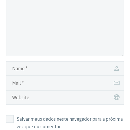
no
no
Twitter(abre
Facebook(abre
em
em
nova
nova
janela)
janela)
Salvar meus dados neste navegador para a próxima
vez que eu comentar.